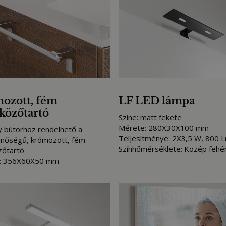
ozott, fém
LF LED lámpa
lközőtartó
Színe: matt fekete
Mérete: 280X30X100 mm
 bútorhoz rendelhető a
Teljesítménye: 2X3,5 W, 800 
inőségű, krómozott, fém
Színhőmérséklete: Közép fehé
zőtartó
: 356X60X50 mm