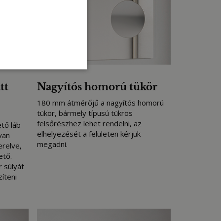
tt
Nagyítós homorú tükör
180 mm átmérőjű a nagyítós homorú
tükör, bármely típusú tükrös
felsőrészhez lehet rendelni, az
ető láb
elhelyezését a felületen kérjük
van
megadni.
erelve,
ető.
 súlyát
íteni