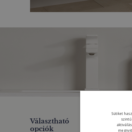
Sütiket has
szintű
Választható
aktiválá
opciók
megnyith