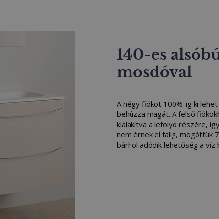
140-es alsób
mosdóval
A négy fiókot 100%-ig ki lehet
behúzza magát. A felső fiókok
kialakítva a lefolyó részére, í
nem érnek el falig, mögöttük 
bárhol adódik lehetőség a víz