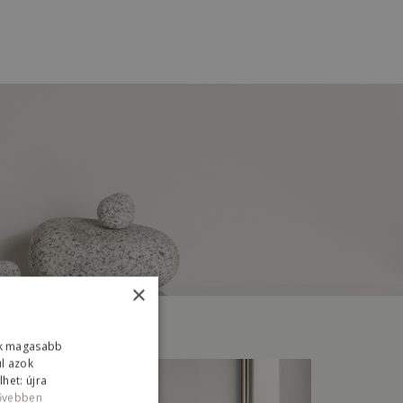
×
ink magasabb
ul azok
het: újra
ővebben