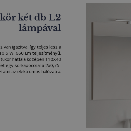
ükör két db L2
lámpával
van igazítva, így teljes lesz a
, 10,5 W, 660 Lm teljesítményű,
A tükör hátfala középen 110X40
het egy sorkapoccsal a 2x0,75-
tatni az elektromos hálózatra.