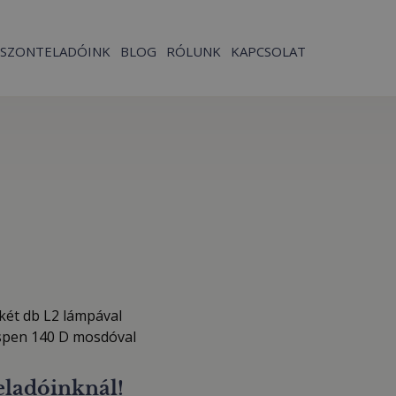
ISZONTELADÓINK
BLOG
RÓLUNK
KAPCSOLAT
két db L2 lámpával
spen 140 D mosdóval
eladóinknál!