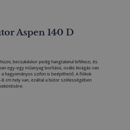
útor Aspen 140 D
 húzni, becsukáskor pedig hangtalanul lefékezi, és
ban egy-egy műanyag borítású, ovális kivágás van
gy a hagyományos szifon is beépíthető. A fiókok
7-8 cm hely van, ezáltal a bútor szélességében
 bekötésére.