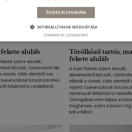
ÖSSZES ELFOGADÁSA
SÜTIBEÁLLÍTÁSOK MÓDOSÍTÁSA
POWERED BY COOKIESCRIPT
fekete aluláb
Törölköző tartós, ma
fekete aluláb
fekete színre eloxált,
umból készült, szintezhető láb
A matt fekete színre eloxált,
 a víznek, több elemből van
alumíniumból készült, szintezh
 csavarozással összeszerelve,
ellenáll a víznek, több elemből 
él felülettel is rendelhető.
rejtett csavarozással összesz
nemesacél felülettel is rendelh
Önmagában nem képes a bútor
megtartani, ezért a bútort rögz
kell a falhoz.