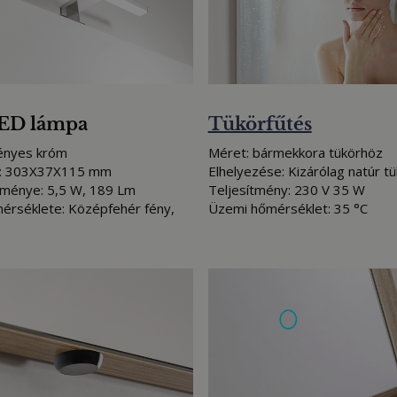
ED lámpa
Tükörfűtés
fényes króm
Méret: bármekkora tükörhöz
: 303X37X115 mm
Elhelyezése: Kizárólag natúr t
tménye: 5,5 W, 189 Lm
Teljesítmény: 230 V 35 W
érséklete: Középfehér fény,
Üzemi hőmérséklet: 35 °C