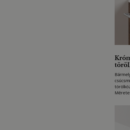
Króm
törö
Bármely
csúcsm
törölkö
Mérete