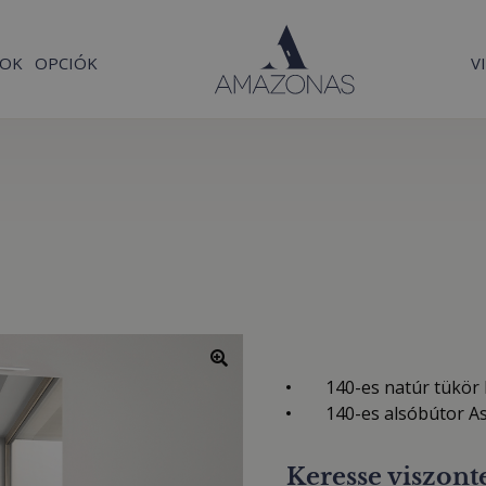
SOK
OPCIÓK
V
140-es natúr tükör 
140-es alsóbútor A
Keresse viszont