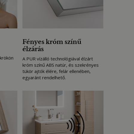
Fényes króm színű
élzárás
ükrökön
A PUR vízálló technológiával élzárt
króm színű ABS natúr, és szekrényes
tükör ajtók élére, felár ellenében,
egyaránt rendelhető.