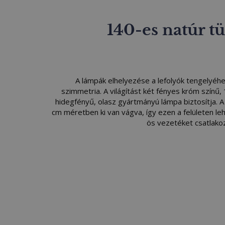
140-es natúr t
A lámpák elhelyezése a lefolyók tengelyéhez 
szimmetria. A világítást két fényes króm színű
hidegfényű, olasz gyártmányú lámpa biztosítja. 
cm méretben ki van vágva, így ezen a felületen le
ös vezetéket csatlakoz