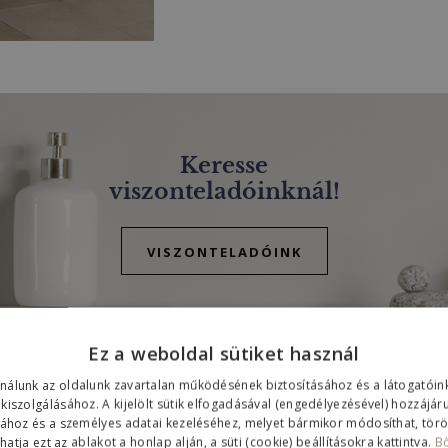
Keresse
viszonteladóinknál!
VISZONTELADÓINK
Ez a weboldal sütiket használ
ználunk az oldalunk zavartalan működésének biztosításához és a látogató
 kiszolgálásához. A kijelölt sütik elfogadásával (engedélyezésével) hozzájár
sához és a személyes adatai kezeléséhez, melyet bármikor módosíthat, töröl
atja ezt az ablakot a honlap alján, a süti (cookie) beállításokra kattintva.
B