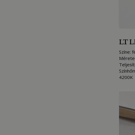
LT L
Színe: 
Mérete
Teljesí
Színhőm
4200K