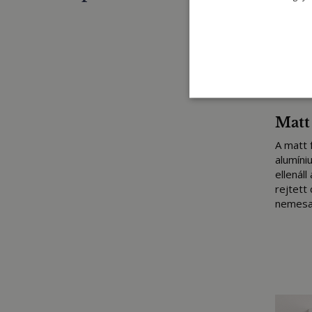
Matt 
A matt 
alumíni
ellenáll
rejtett
nemesac