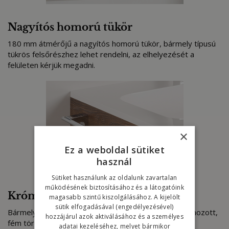
Nagyítós homorú tükör
180 mm átmérőjű a nagyítós homorú tükör, bármely típusú
tükrös felsőrészhez lehet rendelni, az elhelyezését a
felületen kérjük megadni.
×
Ez a weboldal sütiket
használ
Sütiket használunk az oldalunk zavartalan
működésének biztosításához és a látogatóink
Krómozott, fém törölközőtartó
magasabb szintű kiszolgálásához. A kijelölt
sütik elfogadásával (engedélyezésével)
Bármely bútorhoz rendelhető a csúcsminőségű, krómozott,
hozzájárul azok aktiválásához és a személyes
fém törölközőtartó
adatai kezeléséhez, melyet bármikor