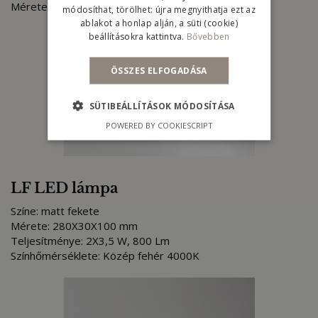
Mérete: 356X60X50 mm
módosíthat, törölhet: újra megnyithatja ezt az
ablakot a honlap alján, a süti (cookie)
beállításokra kattintva.
Bővebben
ÖSSZES ELFOGADÁSA
SÜTIBEÁLLÍTÁSOK MÓDOSÍTÁSA
POWERED BY COOKIESCRIPT
LF LED lámpa
Színe: matt fekete
Mérete: 280X30X100 mm
Teljesítménye: 2X3,5 W, 800 Lm
Színhőmérséklete: Közép fehér 4000K