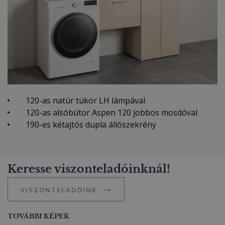
120-as natúr tükör LH lámpával
120-as alsóbútor Aspen 120 jobbos mosdóval
190-es kétajtós dupla állószekrény
Keresse viszonteladóinknál!
VISZONTELADÓINK
TOVÁBBI KÉPEK