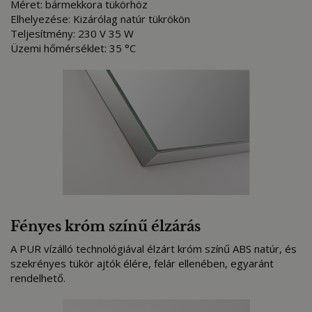
Méret: bármekkora tükörhöz
Elhelyezése: Kizárólag natúr tükrökön
Teljesítmény: 230 V 35 W
Üzemi hőmérséklet: 35 °C
Fényes króm színű élzárás
A PUR vízálló technológiával élzárt króm színű ABS natúr, és
szekrényes tükör ajtók élére, felár ellenében, egyaránt
rendelhető.