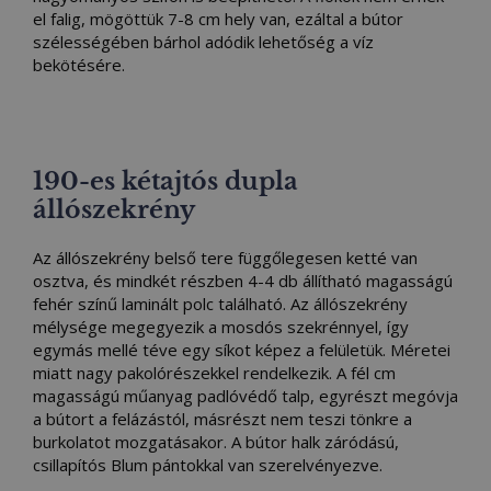
el falig, mögöttük 7-8 cm hely van, ezáltal a bútor
szélességében bárhol adódik lehetőség a víz
bekötésére.
190-es kétajtós dupla
állószekrény
Az állószekrény belső tere függőlegesen ketté van
osztva, és mindkét részben 4-4 db állítható magasságú
fehér színű laminált polc található. Az állószekrény
mélysége megegyezik a mosdós szekrénnyel, így
egymás mellé téve egy síkot képez a felületük. Méretei
miatt nagy pakolórészekkel rendelkezik. A fél cm
magasságú műanyag padlóvédő talp, egyrészt megóvja
a bútort a felázástól, másrészt nem teszi tönkre a
burkolatot mozgatásakor. A bútor halk záródású,
csillapítós Blum pántokkal van szerelvényezve.