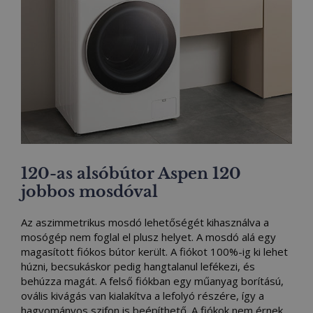
120-as alsóbútor Aspen 120
jobbos mosdóval
Az aszimmetrikus mosdó lehetőségét kihasználva a
mosógép nem foglal el plusz helyet. A mosdó alá egy
magasított fiókos bútor került. A fiókot 100%-ig ki lehet
húzni, becsukáskor pedig hangtalanul lefékezi, és
behúzza magát. A felső fiókban egy műanyag borítású,
ovális kivágás van kialakítva a lefolyó részére, így a
hagyományos szifon is beépíthető. A fiókok nem érnek