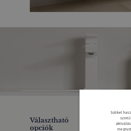
Sütiket has
szintű
Választható
aktiválá
opciók
megnyith