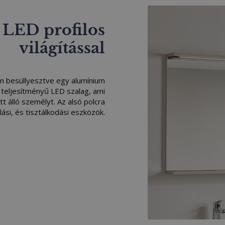
 LED profilos
világítással
an besüllyesztve egy alumínium
 teljesítményű LED szalag, ami
őtt álló személyt. Az alsó polcra
ási, és tisztálkodási eszközök.