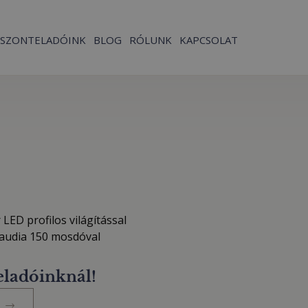
ISZONTELADÓINK
BLOG
RÓLUNK
KAPCSOLAT
LED profilos világítással
laudia 150 mosdóval
eladóinknál!