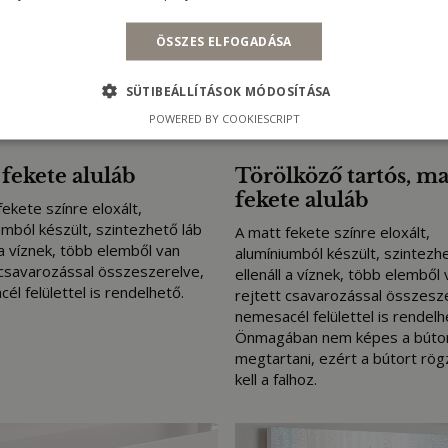
ÖSSZES ELFOGADÁSA
SÜTIBEÁLLÍTÁSOK MÓDOSÍTÁSA
POWERED BY COOKIESCRIPT
fekete aluláb
Törölköző tartós, ma
fekete aluláb
fekete színre eloxált,
umból készült, szintezhető láb
A matt fekete színre eloxált,
 a víznek, több elemből van
alumíniumból készült, szintezh
 csavarozással összeszerelve,
ellenáll a víznek, több elemből 
él felülettel is rendelhető.
rejtett csavarozással összesz
nemesacél felülettel is rendelh
Önmagában nem képes a bútor
megtartani, ezért a bútort rögz
kell a falhoz.