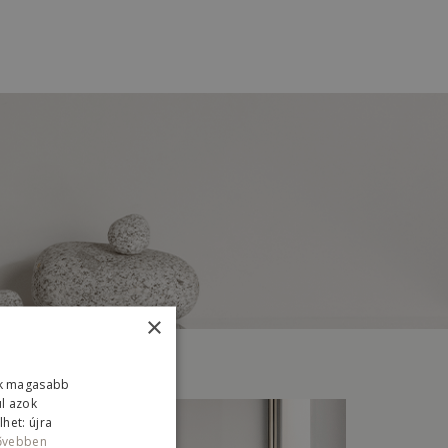
×
ink magasabb
ul azok
het: újra
ővebben