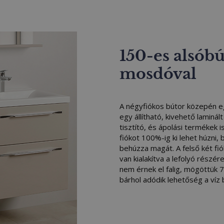
150-es alsóbú
mosdóval
A négyfiókos bútor közepén egy
egy állítható, kivehető laminá
tisztító, és ápolási termékek 
fiókot 100%-ig ki lehet húzni,
behúzza magát. A felső két fi
van kialakítva a lefolyó részér
nem érnek el falig, mögöttük 
bárhol adódik lehetőség a víz