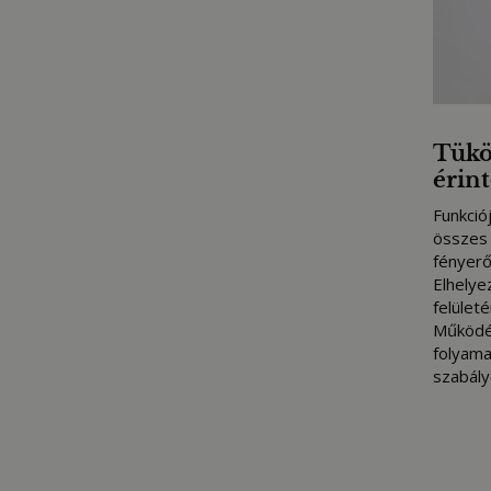
Tükö
érin
Funkciój
összes 
fényerő
Elhelye
felületé
Működés
folyama
szabály