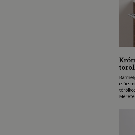
Króm
törö
Bármely
csúcsm
törölkö
Mérete