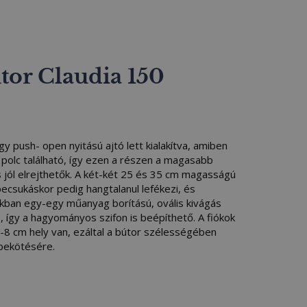
tor Claudia 150
 push- open nyitású ajtó lett kialakítva, amiben
lt polc található, így ezen a részen a magasabb
is jól elrejthetők. A két-két 25 és 35 cm magasságú
 becsukáskor pedig hangtalanul lefékezi, és
ókban egy-egy műanyag borítású, ovális kivágás
e, így a hagyományos szifon is beépíthető. A fiókok
7-8 cm hely van, ezáltal a bútor szélességében
 bekötésére.