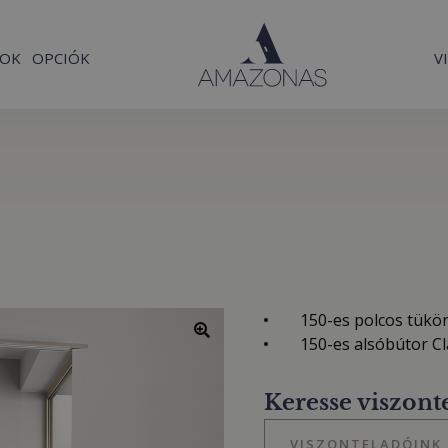
SOK
OPCIÓK
V
150-es polcos tükör 
150-es alsóbútor C
Keresse viszont
VISZONTELADÓINK