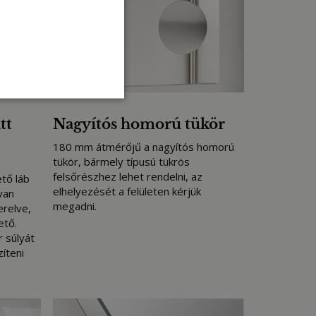
tt
Nagyítós homorú tükör
180 mm átmérőjű a nagyítós homorú
tükör, bármely típusú tükrös
felsőrészhez lehet rendelni, az
ető láb
elhelyezését a felületen kérjük
van
megadni.
erelve,
ető.
 súlyát
íteni