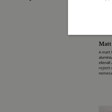
Matt 
A matt 
alumíni
ellenáll
rejtett
nemesac