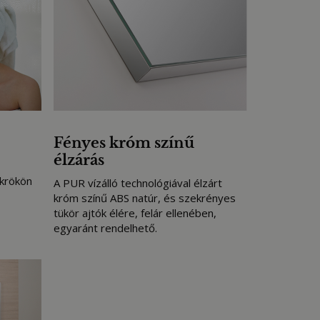
Fényes króm színű
élzárás
ükrökön
A PUR vízálló technológiával élzárt
króm színű ABS natúr, és szekrényes
tükör ajtók élére, felár ellenében,
egyaránt rendelhető.