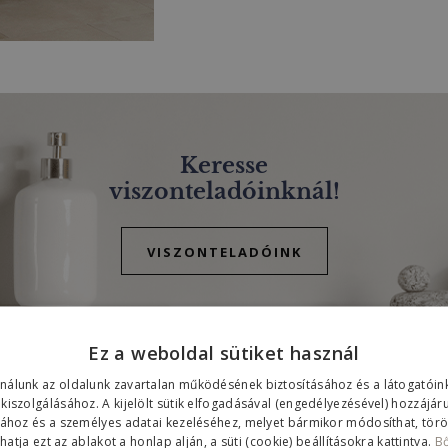
Keresse
viszonteladóinknál!
VISZONTELADÓINK
Ez a weboldal sütiket használ
ználunk az oldalunk zavartalan működésének biztosításához és a látogató
 kiszolgálásához. A kijelölt sütik elfogadásával (engedélyezésével) hozzájár
sához és a személyes adatai kezeléséhez, melyet bármikor módosíthat, töröl
atja ezt az ablakot a honlap alján, a süti (cookie) beállításokra kattintva.
B