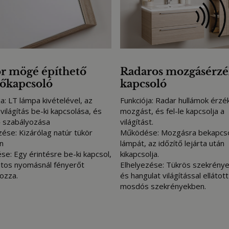
r mögé építhető
Radaros mozgásérzé
tőkapcsoló
kapcsoló
a: LT lámpa kivételével, az
Funkciója: Radar hullámok érzék
világítás be-ki kapcsolása, és
mozgást, és fel-le kapcsolja a
 szabályozása
világítást.
zése: Kizárólag natúr tükör
Működése: Mozgásra bekapcso
n
lámpát, az időzítő lejárta után
e: Egy érintésre be-ki kapcsol,
kikapcsolja.
tos nyomásnál fényerőt
Elhelyezése: Tükrös szekrény
ozza.
és hangulat világítással ellátott
mosdós szekrényekben.