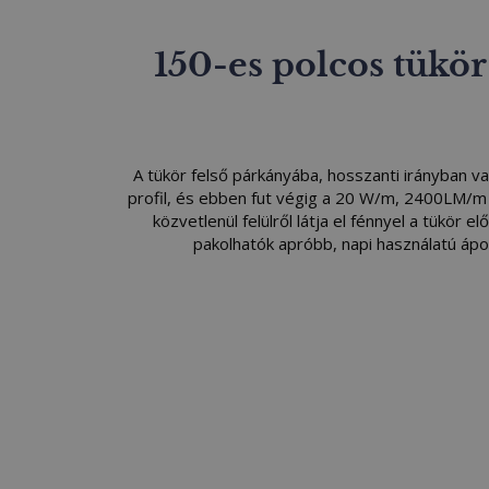
150-es polcos tükör
A tükör felső párkányába, hosszanti irányban v
profil, és ebben fut végig a 20 W/m, 2400LM/m
közvetlenül felülről látja el fénnyel a tükör el
pakolhatók apróbb, napi használatú ápol