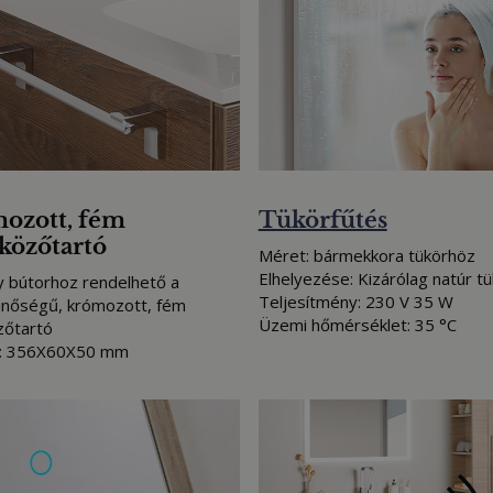
ozott, fém
Tükörfűtés
lközőtartó
Méret: bármekkora tükörhöz
Elhelyezése: Kizárólag natúr t
 bútorhoz rendelhető a
Teljesítmény: 230 V 35 W
inőségű, krómozott, fém
Üzemi hőmérséklet: 35 °C
zőtartó
: 356X60X50 mm