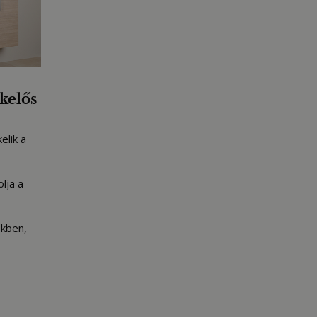
kelős
elik a
lja a
ekben,