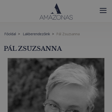
Főoldal
Lakberendezőink
Pál Zsuzsanna
PÁL ZSUZSANNA