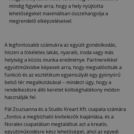
mindig figyelve arra, hogy a hely nyújtotta
lehetőségeket maximálisan összehangolja a
megrendelő elképzeléseivel.
A legfontosabb számukra az együtt gondolkodás,
hiszen a tökéletes lakás, nyaraló, iroda vagy más
helyiség a közös munka eredménye. Partnereikkel
együttműködve képesek arra, hogy megvalósítsák a
funkció és az esztétikum egyensúlyát egy gyönyörű
belső tér megalkotásával – mindezt úgy, hogy a
rendelkezésre álló keretet költséghatékony módon
használják fel.
Pál Zsuzsanna és a Studio Kreart Kft. csapata számára
„fontos a megbízható kivitelezők kiajánlása, és a
Noralex csapatában megtaláltuk azt a kreatív,
együttműködésre kész lehetőséget, ahol az egyedi