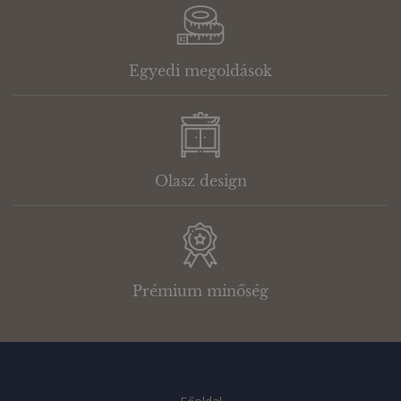
Egyedi megoldások
Olasz design
Prémium minőség