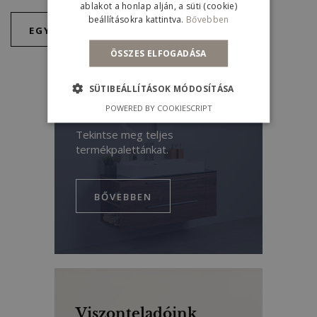
ablakot a honlap alján, a süti (cookie)
beállításokra kattintva.
Bővebben
EGYEDI MEGOLDÁSOK
ÖSSZES ELFOGADÁSA
SÜTIBEÁLLÍTÁSOK MÓDOSÍTÁSA
Kollekciók
POWERED BY COOKIESCRIPT
Tekintse meg teljes
termékpalettánkat.
BŐVEBBEN
Viszonteladóink