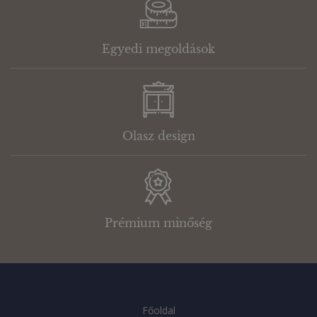
Egyedi megoldások
Olasz design
Prémium minőség
Főoldal