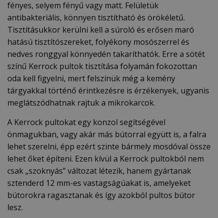
fényes, selyem fényű vagy matt. Felületük
antibakteriális, könnyen tisztítható és örökéletű.
Tisztításukkor kerülni kell a súroló és erősen maró
hatású tisztítószereket, folyékony mosószerrel és
nedves ronggyal könnyedén takaríthatók. Erre a sötét
színű Kerrock pultok tisztítása folyamán fokozottan
oda kell figyelni, mert felszínük még a kemény
tárgyakkal történő érintkezésre is érzékenyek, ugyanis
meglátszódhatnak rajtuk a mikrokarcok.
A Kerrock pultokat egy konzol segítségével
önmagukban, vagy akár más bútorral együtt is, a falra
lehet szerelni, épp ezért szinte bármely mosdóval össze
lehet őket építeni. Ezen kívül a Kerrock pultokból nem
csak „szoknyás” változat létezik, hanem gyártanak
sztenderd 12 mm-es vastagságúakat is, amelyeket
bútorokra ragasztanak és így azokból pultos bútor
lesz.