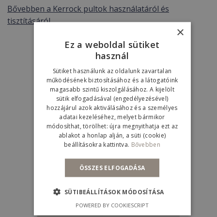
Bővebben a Kerrock pultok használatáról és
tisztításáról
×
Ez a weboldal sütiket
használ
Kollekciók
Sütiket használunk az oldalunk zavartalan
működésének biztosításához és a látogatóink
Tekintse meg teljes
magasabb szintű kiszolgálásához. A kijelölt
termékpalettánkat.
sütik elfogadásával (engedélyezésével)
hozzájárul azok aktiválásához és a személyes
adatai kezeléséhez, melyet bármikor
módosíthat, törölhet: újra megnyithatja ezt az
BŐVEBBEN
ablakot a honlap alján, a süti (cookie)
beállításokra kattintva.
Bővebben
ÖSSZES ELFOGADÁSA
SÜTIBEÁLLÍTÁSOK MÓDOSÍTÁSA
POWERED BY COOKIESCRIPT
Viszonteladóink