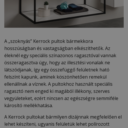
A „szoknyás” Kerrock pultok bármekkora
hosszúságban és vastagságban elkészíthetők. Az
éleknél egy speciális színazonos ragasztóval vannak
összeragasztva úgy, hogy az illesztési vonalak ne
látszódjanak, így egy összefüggő felületnek ható
felszínt kapunk, aminek köszönhetően remekül
ellenállnak a víznek. A pultokhoz használt speciális
ragasztó nem enged ki magából illékony, szerves
vegyületeket, ezért nincsen az egészségre semmiféle
károsító mellékhatása.
A Kerrock pultokat bármilyen dizájnnak megfelelően el
lehet készíteni, ugyanis felületük lehet polírozott